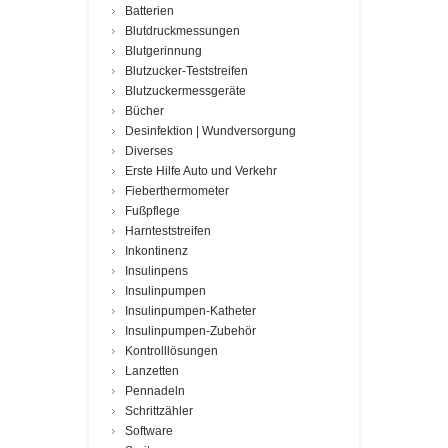
Batterien
Blutdruckmessungen
Blutgerinnung
Blutzucker-Teststreifen
Blutzuckermessgeräte
Bücher
Desinfektion | Wundversorgung
Diverses
Erste Hilfe Auto und Verkehr
Fieberthermometer
Fußpflege
Harnteststreifen
Inkontinenz
Insulinpens
Insulinpumpen
Insulinpumpen-Katheter
Insulinpumpen-Zubehör
Kontrolllösungen
Lanzetten
Pennadeln
Schrittzähler
Software