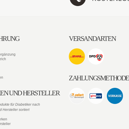
HRUNG
VERSANDARTEN
ergänzung
rich
ZAHLUNGSMETHOD
en
EN UND HERSTELLER
dukte für Diabetiker nach
 Hersteller sortiert
rken
steller