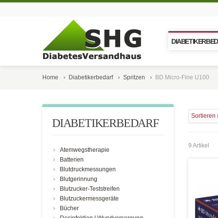
DIABETIKERBE
Home
Diabetikerbedarf
Spritzen
BD Micro-Fine U100
Sortieren
DIABETIKERBEDARF
9 Artikel
Atemwegstherapie
Batterien
Blutdruckmessungen
Blutgerinnung
Blutzucker-Teststreifen
Blutzuckermessgeräte
Bücher