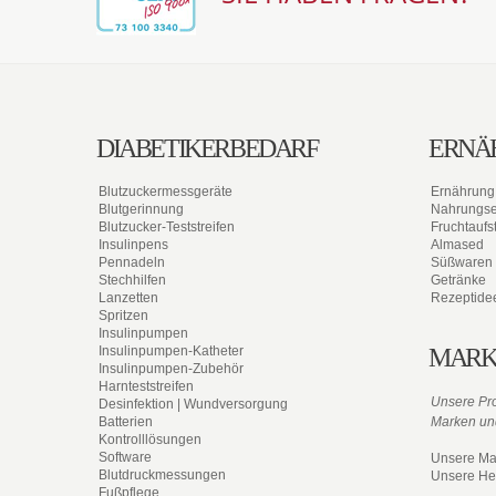
DIABETIKERBEDARF
ERNÄ
Blutzuckermessgeräte
Ernährung
Blutgerinnung
Nahrungs
Blutzucker-Teststreifen
Fruchtaufst
Insulinpens
Almased
Pennadeln
Süßwaren
Stechhilfen
Getränke
Lanzetten
Rezeptide
Spritzen
Insulinpumpen
Insulinpumpen-Katheter
MARK
Insulinpumpen-Zubehör
Harnteststreifen
Unsere Pro
Desinfektion | Wundversorgung
Batterien
Marken und
Kontrolllösungen
Software
Unsere Ma
Blutdruckmessungen
Unsere Her
Fußpflege