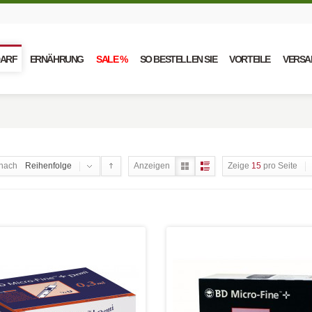
DARF
ERNÄHRUNG
SALE %
SO BESTELLEN SIE
VORTEILE
VERSA
nach
Reihenfolge
Anzeigen
Zeige
15
pro Seite