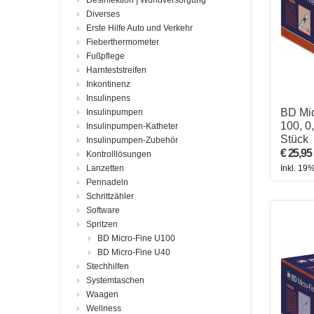
Desinfektion | Wundversorgung
Diverses
Erste Hilfe Auto und Verkehr
Fieberthermometer
Fußpflege
Harnteststreifen
Inkontinenz
Insulinpens
BD Mic
Insulinpumpen
100, 0
Insulinpumpen-Katheter
Stück
Insulinpumpen-Zubehör
€ 25,95
Kontrolllösungen
Lanzetten
Inkl. 19
Pennadeln
Schrittzähler
Software
Spritzen
BD Micro-Fine U100
BD Micro-Fine U40
Stechhilfen
Systemtaschen
Waagen
Wellness