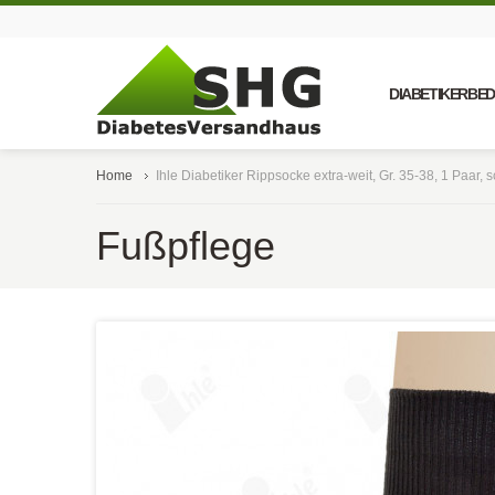
DIABETIKERBE
Home
Ihle Diabetiker Rippsocke extra-weit, Gr. 35-38, 1 Paar, 
Fußpflege