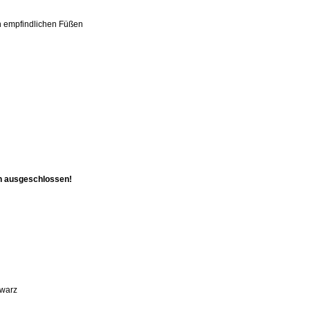
n empfindlichen Füßen
h ausgeschlossen!
hwarz