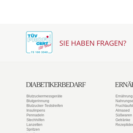
SIE HABEN FRAGEN?
DIABETIKERBEDARF
ERNÄ
Blutzuckermessgeräte
Ernährung
Blutgerinnung
Nahrungs
Blutzucker-Teststreifen
Fruchtaufst
Insulinpens
Almased
Pennadeln
Süßwaren
Stechhilfen
Getränke
Lanzetten
Rezeptide
Spritzen