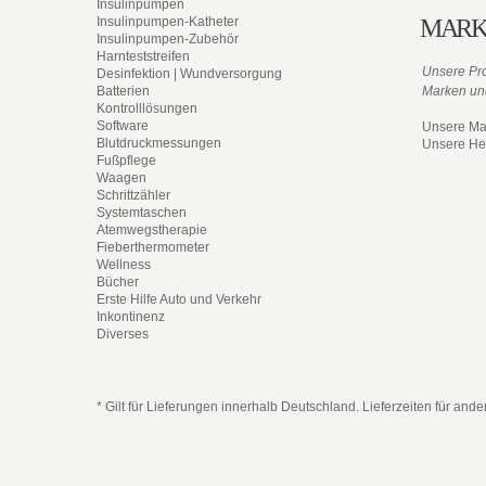
Insulinpumpen
Insulinpumpen-Katheter
MARK
Insulinpumpen-Zubehör
Harnteststreifen
Unsere Pro
Desinfektion | Wundversorgung
Batterien
Marken und
Kontrolllösungen
Software
Unsere Ma
Blutdruckmessungen
Unsere Her
Fußpflege
Waagen
Schrittzähler
Systemtaschen
Atemwegstherapie
Fieberthermometer
Wellness
Bücher
Erste Hilfe Auto und Verkehr
Inkontinenz
Diverses
* Gilt für Lieferungen innerhalb Deutschland. Lieferzeiten für and