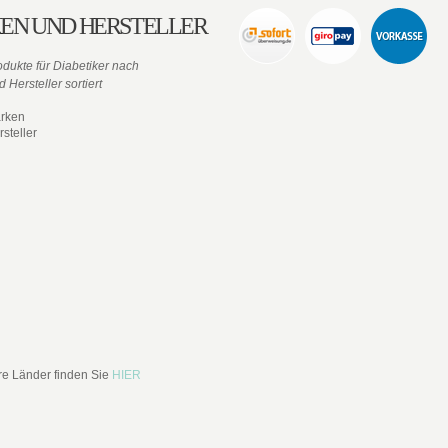
EN UND HERSTELLER
dukte für Diabetiker nach
 Hersteller sortiert
rken
steller
ere Länder finden Sie
HIER