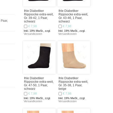
Ihle Diabetiker
Ihle Diabetiker
Ihle Damens
Rippsocke extra-weit,
Rippsocke extra-weit,
extra fein, Gr
Gr. 39-42, 1 Paar,
Gr. 43-46, 1 Paar,
Paar, schwar
 Paar,
schwarz
schwarz
€ 8,09
€ 7,98
€ 7,98
Inkl. 19% MwSt.
Versandkosten
Inkl. 19% MwSt., zzgl.
Inkl. 19% MwSt., zzgl.
Versandkosten
Versandkosten
Ihle Diabetiker
Ihle Diabetiker
Ihle Damens
Rippsocke extra-weit,
Rippsocke extra-weit,
extra fein, Gr.
Gr. 47-50, 1 Paar,
Gr. 35-38, 1 Paar,
1 Paar, schw
schwarz
beige
€ 8,09
€ 7,98
€ 7,98
Inkl. 19% MwSt.
Versandkosten
Inkl. 19% MwSt., zzgl.
Inkl. 19% MwSt., zzgl.
Versandkosten
Versandkosten