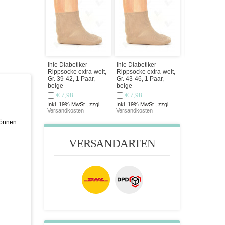
Ihle Diabetiker
Ihle Diabetiker
Ihle Damens
Rippsocke extra-weit,
Rippsocke extra-weit,
extra fein, Gr.
Gr. 39-42, 1 Paar,
Gr. 43-46, 1 Paar,
1 Paar, perle
beige
beige
€ 8,09
€ 7,98
€ 7,98
Inkl. 19% MwSt.
Versandkosten
Inkl. 19% MwSt., zzgl.
Inkl. 19% MwSt., zzgl.
Versandkosten
Versandkosten
können
VERSANDARTEN