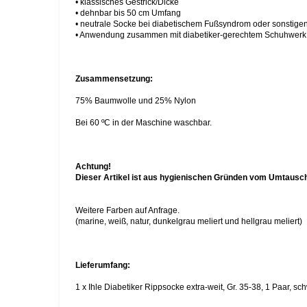
• klassisches Gestrick/Dicke
• dehnbar bis 50 cm Umfang
• neutrale Socke bei diabetischem Fußsyndrom oder sonstige
• Anwendung zusammen mit diabetiker-gerechtem Schuhwerk
Zusammensetzung:
75% Baumwolle und 25% Nylon
Bei 60 ºC in der Maschine waschbar.
Achtung!
Dieser Artikel ist aus hygienischen Gründen vom Umtausc
Weitere Farben auf Anfrage.
(marine, weiß, natur, dunkelgrau meliert und hellgrau meliert)
Lieferumfang:
1 x Ihle Diabetiker Rippsocke extra-weit, Gr. 35-38, 1 Paar, sc