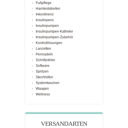
Fußpflege
Harnteststreifen
Inkontinenz
Insulinpens
Insulinpumpen
Insulinpumpen-Katheter
Insulinpumpen-Zubehör
Kontrolllösungen
Lanzetten
Pennadeln
Schrittzähler
Software
Spritzen
Stechhilfen
Systemtaschen
Waagen
Wellness
VERSANDARTEN