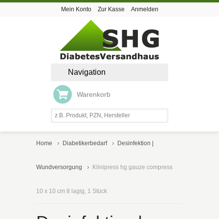
Mein Konto
Zur Kasse
Anmelden
Navigation
Warenkorb
Home
Diabetikerbedarf
Desinfektion |
Wundversorgung
Klinipress hg gauze compress
10 x 10 cm 8 lagig, 1 Stück