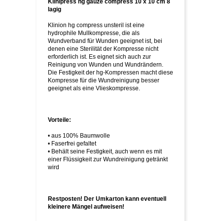
Klinipress hg gauze compress 10 x 10 cm 8
lagig
Klinion hg compress unsteril ist eine
hydrophile Mullkompresse, die als
Wundverband für Wunden geeignet ist, bei
denen eine Sterilität der Kompresse nicht
erforderlich ist. Es eignet sich auch zur
Reinigung von Wunden und Wundrändern.
Die Festigkeit der hg-Kompressen macht diese
Kompresse für die Wundreinigung besser
geeignet als eine Vlieskompresse.
Vorteile:
• aus 100% Baumwolle
• Faserfrei gefaltet
• Behält seine Festigkeit, auch wenn es mit
einer Flüssigkeit zur Wundreinigung getränkt
wird
Restposten! Der Umkarton kann eventuell
kleinere Mängel aufweisen!