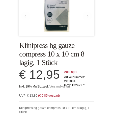
Klinipress hg gauze
compress 10 x 10 cm 8
lagig, 1 Stück
€ 12,95
Auf Lager
Artikelnummer:
W11084
PZN:
13242271
Inkl. 19% MwSt., zzgl.
Versandkosten
UVP:
€ 13,80
(
€ 0,85
gespart)
Klinipress hg gauze compress 10 x 10 cm 8 lagig, 1
Stück