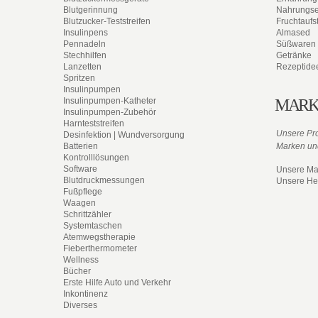
Blutgerinnung
Nahrungs
Blutzucker-Teststreifen
Fruchtaufst
Insulinpens
Almased
Pennadeln
Süßwaren
Stechhilfen
Getränke
Lanzetten
Rezeptide
Spritzen
Insulinpumpen
Insulinpumpen-Katheter
MARK
Insulinpumpen-Zubehör
Harnteststreifen
Unsere Pro
Desinfektion | Wundversorgung
Batterien
Marken und
Kontrolllösungen
Software
Unsere Ma
Blutdruckmessungen
Unsere Her
Fußpflege
Waagen
Schrittzähler
Systemtaschen
Atemwegstherapie
Fieberthermometer
Wellness
Bücher
Erste Hilfe Auto und Verkehr
Inkontinenz
Diverses