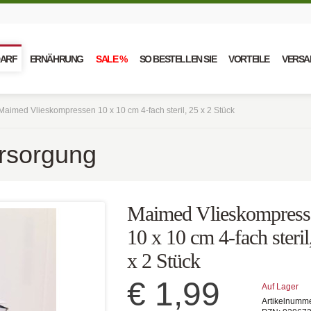
DARF
ERNÄHRUNG
SALE %
SO BESTELLEN SIE
VORTEILE
VERSA
Maimed Vlieskompressen 10 x 10 cm 4-fach steril, 25 x 2 Stück
ersorgung
Maimed Vlieskompress
10 x 10 cm 4-fach steril
x 2 Stück
€ 1,99
Auf Lager
Artikelnumm