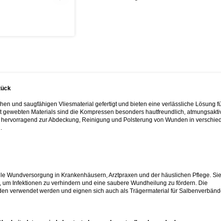
tück
 und saugfähigen Vliesmaterial gefertigt und bieten eine verlässliche Lösung fü
t gewebten Materials sind die Kompressen besonders hautfreundlich, atmungsakti
ich hervorragend zur Abdeckung, Reinigung und Polsterung von Wunden in verschi
.
rile Wundversorgung in Krankenhäusern, Arztpraxen und der häuslichen Pflege. Sie
 um Infektionen zu verhindern und eine saubere Wundheilung zu fördern. Die
n verwendet werden und eignen sich auch als Trägermaterial für Salbenverbänd