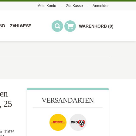
Mein Konto
Zur Kasse
Anmelden
ND
ZAHLWEISE
WARENKORB (0)
en
VERSANDARTEN
, 25
er:
11676