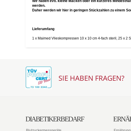
Wir haben evtl. kleine Macken oder ein kürzeres Mindestha
werden.
Daher werden wir hier in geringen Stückzahlen zu einem S
Lieferumfang
1 x Maimed Vlieskompressen 10 x 10 cm 4-fach steril, 25 x 2 S
SIE HABEN FRAGEN?
DIABETIKERBEDARF
ERNÄ
Blutzuckermessgeräte
Ernährung