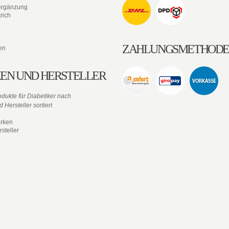
ergänzung
rich
ZAHLUNGSMETHOD
en
EN UND HERSTELLER
dukte für Diabetiker nach
 Hersteller sortiert
rken
steller