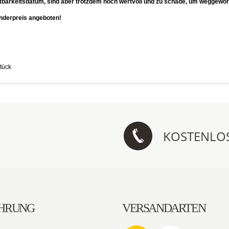
ltbarkeitsdatum, sind aber trotzdem noch wertvoll und zu schade, um weggewor
onderpreis angeboten!
tück
KOSTENLO
HRUNG
VERSANDARTEN