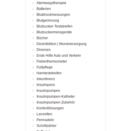
Atemwegstherapie
Batterien
Blutdruckmessungen
Blutgerinnung
Blutzucker-Teststreifen
Blutzuckermessgeräte
Bücher
Desinfektion | Wundversorgung
Diverses
Erste Hilfe Auto und Verkehr
Fieberthermometer
Fußpflege
Harnteststreifen
Inkontinenz
Insulinpens
Insulinpumpen
Insulinpumpen-Katheter
Insulinpumpen-Zubehör
Kontrolllösungen
Lanzetten
Pennadeln
Schrittzähler