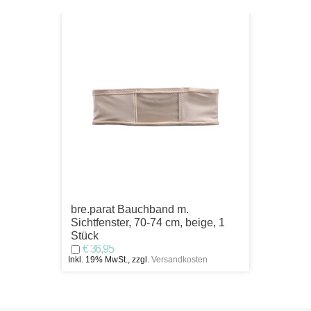
bre.parat Bauchband m.
bre.p
Sichtfenster, 70-74 cm, beige, 1
m.Sich
Stück
dunkel
€ 36,95
€ 36
Inkl. 19% MwSt., zzgl.
Versandkosten
Inkl. 19%