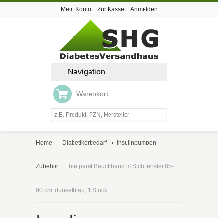
Mein Konto
Zur Kasse
Anmelden
Navigation
Warenkorb
Home
Diabetikerbedarf
Insulinpumpen-
Zubehör
bre.parat Bauchband m.Sichtfenster 85-
90 cm, dunkelblau, 1 Stück