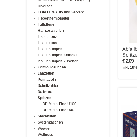
Desinfektion | Wundversorgung
Diverses
Erste Hilfe Auto und Verkehr
Fieberthermometer
Fußpflege
Harnteststreifen
Inkontinenz
Insulinpens
Abfallb
Insulinpumpen
Spritz
Insulinpumpen-Katheter
€ 2,09
Insulinpumpen-Zubehör
Kontrolllösungen
Inkl. 19
Lanzetten
Pennadeln
Schrittzähler
Software
Spritzen
BD Micro-Fine U100
BD Micro-Fine U40
Stechhilfen
Systemtaschen
Waagen
Wellness