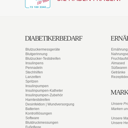
DIABETIKERBEDARF
ERNÄ
Blutzuckermessgeräte
Ernährung
Blutgerinnung
Nahrungs
Blutzucker-Teststreifen
Fruchtaufst
Insulinpens
Almased
Pennadeln
Süßwaren
Stechhilfen
Getränke
Lanzetten
Rezeptide
Spritzen
Insulinpumpen
Insulinpumpen-Katheter
MARK
Insulinpumpen-Zubehör
Harnteststreifen
Unsere Pro
Desinfektion | Wundversorgung
Batterien
Marken und
Kontrolllösungen
Software
Unsere Ma
Blutdruckmessungen
Unsere Her
Fußpflege