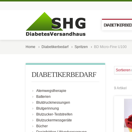
DIABETIKERBE
Home
Diabetikerbedarf
Spritzen
BD Micro-Fine U100
Sortieren
DIABETIKERBEDARF
9 Artikel
Atemwegstherapie
Batterien
Blutdruckmessungen
Blutgerinnung
Blutzucker-Teststreifen
Blutzuckermessgeräte
Bücher