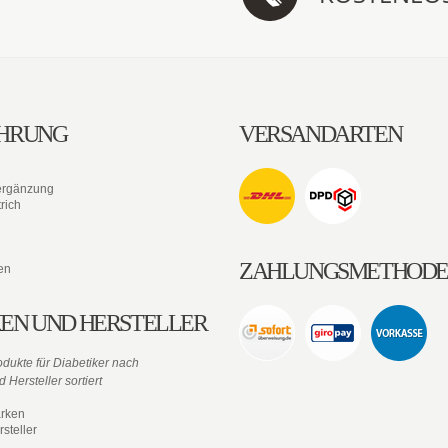
HRUNG
VERSANDARTEN
ergänzung
rich
ZAHLUNGSMETHOD
en
EN UND HERSTELLER
dukte für Diabetiker nach
 Hersteller sortiert
rken
steller