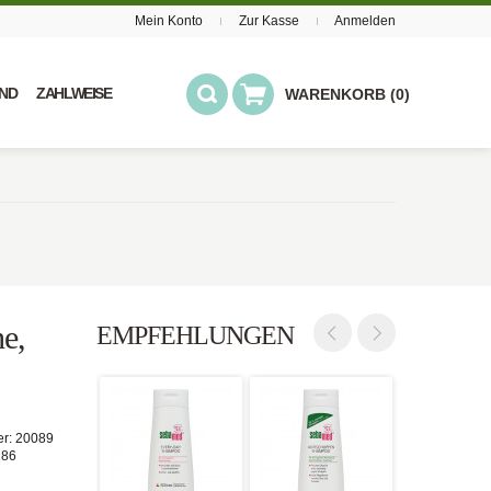
Mein Konto
Zur Kasse
Anmelden
ND
ZAHLWEISE
WARENKORB (0)
e,
EMPFEHLUNGEN
er:
20089
286