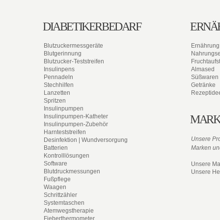
DIABETIKERBEDARF
ERNÄ
Blutzuckermessgeräte
Ernährung
Blutgerinnung
Nahrungs
Blutzucker-Teststreifen
Fruchtaufst
Insulinpens
Almased
Pennadeln
Süßwaren
Stechhilfen
Getränke
Lanzetten
Rezeptide
Spritzen
Insulinpumpen
Insulinpumpen-Katheter
MARK
Insulinpumpen-Zubehör
Harnteststreifen
Unsere Pro
Desinfektion | Wundversorgung
Batterien
Marken und
Kontrolllösungen
Software
Unsere Ma
Blutdruckmessungen
Unsere Her
Fußpflege
Waagen
Schrittzähler
Systemtaschen
Atemwegstherapie
Fieberthermometer