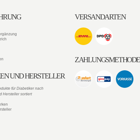
HRUNG
VERSANDARTEN
ergänzung
rich
ZAHLUNGSMETHOD
en
EN UND HERSTELLER
dukte für Diabetiker nach
 Hersteller sortiert
rken
steller