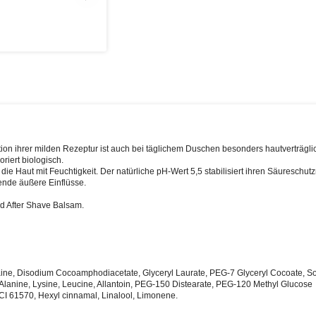
on ihrer milden Rezeptur ist auch bei täglichem Duschen besonders hautverträgli
riert biologisch.
e Haut mit Feuchtigkeit. Der natürliche pH-Wert 5,5 stabilisiert ihren Säureschut
ende äußere Einflüsse.
 After Shave Balsam.
ine, Disodium Cocoamphodiacetate, Glyceryl Laurate, PEG-7 Glyceryl Cocoate, S
Alanine, Lysine, Leucine, Allantoin, PEG-150 Distearate, PEG-120 Methyl Glucose
CI 61570, Hexyl cinnamal, Linalool, Limonene.