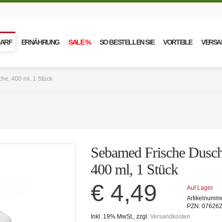
DARF
ERNÄHRUNG
SALE %
SO BESTELLEN SIE
VORTEILE
VERSA
e, 400 ml, 1 Stück
Sebamed Frische Dusch
400 ml, 1 Stück
€ 4,49
Auf Lager
Artikelnumm
PZN:
07626
Inkl. 19% MwSt., zzgl.
Versandkosten