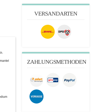
VERSANDARTEN
ch.
ZAHLUNGSMETHODEN
zmantel
odium