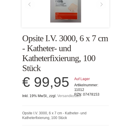
Opsite I.V. 3000, 6 x 7 cm
- Katheter- und
Katheterfixierung, 100
Stück
€ 99,95
Auf Lager
Artikelnummer:
11012
PZN:
07478153
Inkl. 19% MwSt., zzgl.
Versandkosten
Opsite I.V. 3000, 6 x 7 cm - Katheter- und
Katheterfixierung, 100 Stück