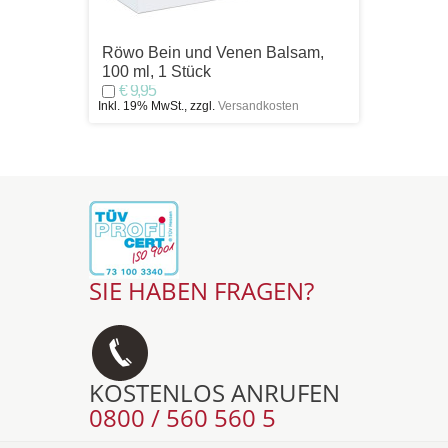
Röwo Bein und Venen Balsam,
Röwo H
100 ml, 1 Stück
Stück
€ 9,95
€ 9,
Inkl. 19% MwSt., zzgl.
Versandkosten
Inkl. 19%
SIE HABEN FRAGEN?
KOSTENLOS ANRUFEN
0800 / 560 560 5