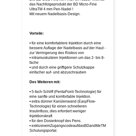
das Nachfolgeprodukt der BD Micro-Fine
UltraTM 4 mm Pen-Nadel !
Mit neuem Nadelbasis-Design.
Vorteile:
• für eine komfortablere Injektion durch eine
bessere Auflage der Nadelbasis auf der Haut -
zur Verringerung des Risikos von
• intramuskulären Injektionen um das 2- bis 8-
fache
• und durch eine griffigere Schutzkappe
einfacher auf- und abzuschrauben
Des Weiteren mit:
• 5-fach-Schliff (PentaPoint-Technologie) für
eine sanfte und komfortable Injektion.
• extra dünner Kanülenwand (EasyFlow-
Technologie) für einen schnelleren
Insulinfluss; dies erfordert weniger
Injektionskraft
• für den Dosierknopf des Pens.
• exklusivemZugangscodeaufdasBDandMeTM
Schulungsportal.