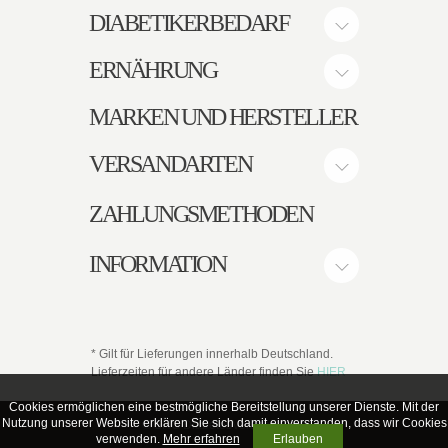
DIABETIKERBEDARF
ERNÄHRUNG
MARKEN UND HERSTELLER
VERSANDARTEN
ZAHLUNGSMETHODEN
INFORMATION
* Gilt für Lieferungen innerhalb Deutschland.
Lieferzeiten für andere Länder finden Sie
HIER
Cookies ermöglichen eine bestmögliche Bereitstellung unserer Dienste. Mit der
Nutzung unserer Website erklären Sie sich damit einverstanden, dass wir Cookies
© SHG DiabetesVersandhaus.
verwenden.
Mehr erfahren
Erlauben