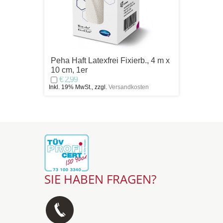
Peha Haft Latexfrei Fixierb., 4 m x
Peha H
10 cm, 1er
x 6 cm
€ 2,99
€ 13
Inkl. 19% MwSt., zzgl.
Versandkosten
Inkl. 19%
SIE HABEN FRAGEN?