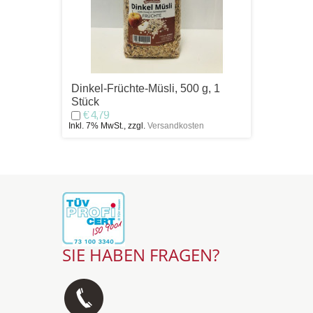
Dinkel-Früchte-Müsli, 500 g, 1
Vielko
Stück
€ 4,
Inkl. 7% 
€ 4,79
Inkl. 7% MwSt., zzgl.
Versandkosten
SIE HABEN FRAGEN?