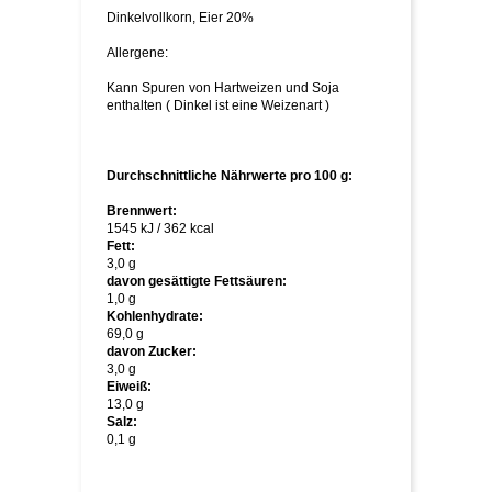
Dinkelvollkorn, Eier 20%
Allergene:
Kann Spuren von Hartweizen und Soja
enthalten ( Dinkel ist eine Weizenart )
Durchschnittliche Nährwerte pro 100 g:
Brennwert:
1545 kJ / 362 kcal
Fett:
3,0 g
davon gesättigte Fettsäuren:
1,0 g
Kohlenhydrate:
69,0 g
davon Zucker:
3,0 g
Eiweiß:
13,0 g
Salz:
0,1 g