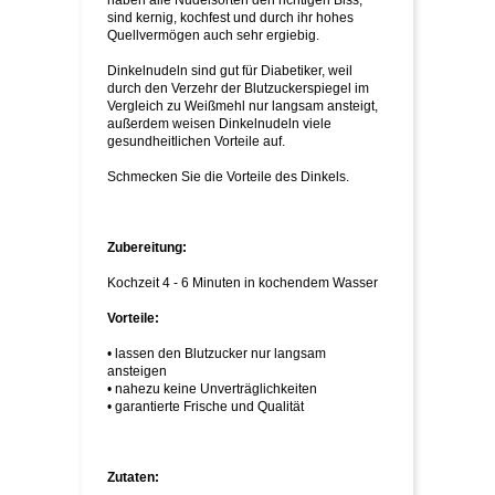
haben alle Nudelsorten den richtigen Biss,
sind kernig, kochfest und durch ihr hohes
Quellvermögen auch sehr ergiebig.
Dinkelnudeln sind gut für Diabetiker, weil
durch den Verzehr der Blutzuckerspiegel im
Vergleich zu Weißmehl nur langsam ansteigt,
außerdem weisen Dinkelnudeln viele
gesundheitlichen Vorteile auf.
Schmecken Sie die Vorteile des Dinkels.
Zubereitung:
Kochzeit 4 - 6 Minuten in kochendem Wasser
Vorteile:
• lassen den Blutzucker nur langsam
ansteigen
• nahezu keine Unverträglichkeiten
• garantierte Frische und Qualität
Zutaten: